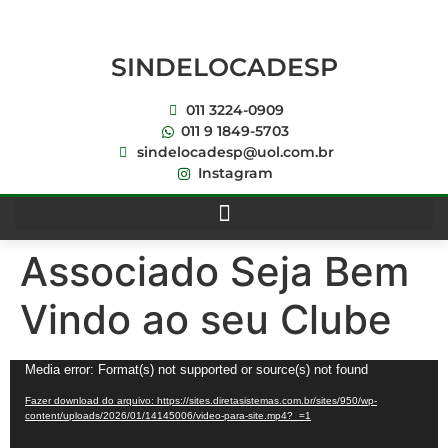
SINDELOCADESP
011 3224-0909
011 9 1849-5703
sindelocadesp@uol.com.br
Instagram
Associado Seja Bem
Vindo ao seu Clube
Tocador
Media error: Format(s) not supported or source(s) not found
de
Fazer download do arquivo: https://sites.diretasistemas.com.br/sites/950/wp-
vídeo
content/uploads/2026/01/14145006/video-para-site.mp4?_=1